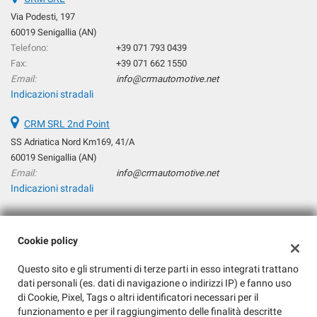
Via Podesti, 197
60019 Senigallia (AN)
Telefono:
+39 071 793 0439
Fax:
+39 071 662 1550
Email:
info@crmautomotive.net
Indicazioni stradali
CRM SRL 2nd Point
SS Adriatica Nord Km169, 41/A
60019 Senigallia (AN)
Email:
info@crmautomotive.net
Indicazioni stradali
Dati fiscali:
Cookie policy
CRM Srl
Questo sito e gli strumenti di terze parti in esso integrati trattano
Via Podesti, 197, Senigallia (AN)
dati personali (es. dati di navigazione o indirizzi IP) e fanno uso
C.F/P.IVA:
04288370960
di Cookie, Pixel, Tags o altri identificatori necessari per il
Registro delle imprese:
AN
funzionamento e per il raggiungimento delle finalità descritte