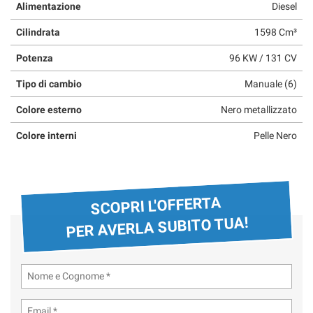
Alimentazione
Diesel
questi
strumenti
Cilindrata
1598 Cm³
di
tracciamento
Potenza
96 KW / 131 CV
si
rimanda
Tipo di cambio
Manuale (6)
alla
Colore esterno
Nero metallizzato
cookie
policy.
Colore interni
Pelle Nero
Puoi
rivedere
e
modificare
le
SCOPRI L'OFFERTA
tue
PER AVERLA SUBITO TUA!
scelte
in
qualsiasi
momento.