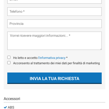
tta
ti
mpre
Cookie necessari
ilitato
Cookie delle preferenze
Cookie per il miglioramento dell'esperienza utente
Ho letto e accetto
l'informativa privacy
*
Cookie analitici
Acconsento al trattamento dei miei dati per finalità di marketing
Cookie di marketing
INVIA LA TUA RICHIESTA
Leggi
la
cookie
Accessori
policy
ABS