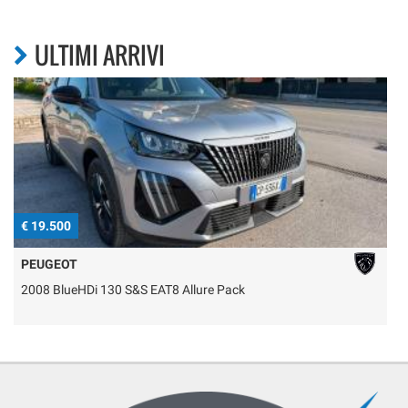
ULTIMI ARRIVI
€ 19.500
€
PEUGEOT
2008 BlueHDi 130 S&S EAT8 Allure Pack
C