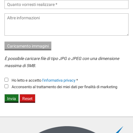
questi
strumenti
di
tracciamento
si
rimanda
alla
cookie
policy.
È possibile caricare file di tipo JPG o JPEG con una dimensione
Puoi
rivedere
massima di 5MB.
e
modificare
Ho letto e accetto
l'informativa privacy
*
le
Acconsento al trattamento dei miei dati per finalità di marketing
tue
scelte
in
qualsiasi
momento.