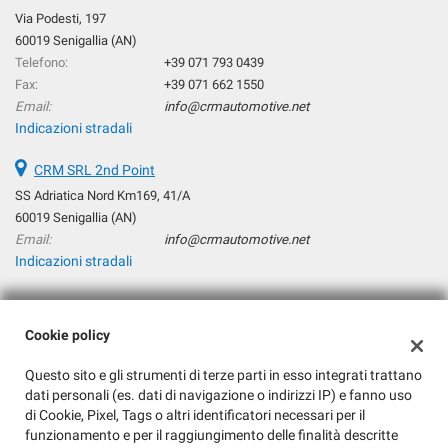
Salva
Via Podesti, 197
le
60019 Senigallia (AN)
impostazioni
Telefono:
+39 071 793 0439
Fax:
+39 071 662 1550
Email:
info@crmautomotive.net
Indicazioni stradali
CRM SRL 2nd Point
SS Adriatica Nord Km169, 41/A
60019 Senigallia (AN)
Email:
info@crmautomotive.net
Indicazioni stradali
Dati fiscali:
Cookie policy
CRM Srl
Questo sito e gli strumenti di terze parti in esso integrati trattano
Via Podesti, 197, Senigallia (AN)
dati personali (es. dati di navigazione o indirizzi IP) e fanno uso
C.F/P.IVA:
04288370960
di Cookie, Pixel, Tags o altri identificatori necessari per il
Registro delle imprese:
AN
funzionamento e per il raggiungimento delle finalità descritte