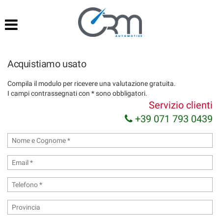
HOME
Le
tue
preferenze
LISTA VEICOLI
di
consenso
Acquistiamo usato
SERVIZI
Il
Compila il modulo per ricevere una valutazione gratuita.
seguente
I campi contrassegnati con * sono obbligatori.
pannello
NOLEGGIO O ACQUISTO
Servizio clienti
ti
consente
+39 071 793 0439
di
ACQUISTIAMO USATO
esprimere
le
tue
ASSISTENZA
preferenze
di
consenso
CONTATTI
alle
tecnologie
di