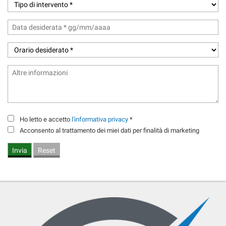
questi
strumenti
di
tracciamento
si
rimanda
alla
cookie
policy.
Puoi
rivedere
Ho letto e accetto
l'informativa privacy
*
e
modificare
Acconsento al trattamento dei miei dati per finalità di marketing
le
tue
scelte
in
qualsiasi
momento.