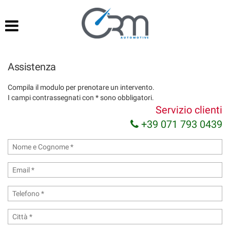
HOME
Le
tue
preferenze
LISTA VEICOLI
di
consenso
Assistenza
SERVIZI
Il
Compila il modulo per prenotare un intervento.
seguente
I campi contrassegnati con * sono obbligatori.
pannello
NOLEGGIO O ACQUISTO
Servizio clienti
ti
consente
+39 071 793 0439
di
ACQUISTIAMO USATO
esprimere
le
tue
ASSISTENZA
preferenze
di
consenso
CONTATTI
alle
tecnologie
di