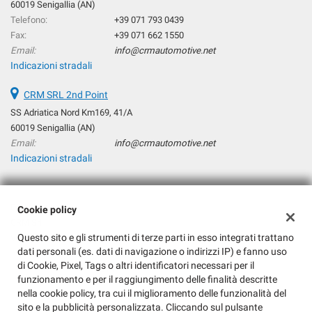
60019 Senigallia (AN)
Salva
Telefono:
+39 071 793 0439
le
Fax:
+39 071 662 1550
impostazioni
Email:
info@crmautomotive.net
Indicazioni stradali
CRM SRL 2nd Point
SS Adriatica Nord Km169, 41/A
60019 Senigallia (AN)
Email:
info@crmautomotive.net
Indicazioni stradali
Dati fiscali:
Cookie policy
CRM Srl
Questo sito e gli strumenti di terze parti in esso integrati trattano
Via Podesti, 197, Senigallia (AN)
dati personali (es. dati di navigazione o indirizzi IP) e fanno uso
C.F/P.IVA:
04288370960
di Cookie, Pixel, Tags o altri identificatori necessari per il
Registro delle imprese:
AN
funzionamento e per il raggiungimento delle finalità descritte
nella cookie policy, tra cui il miglioramento delle funzionalità del
sito e la pubblicità personalizzata. Cliccando sul pulsante