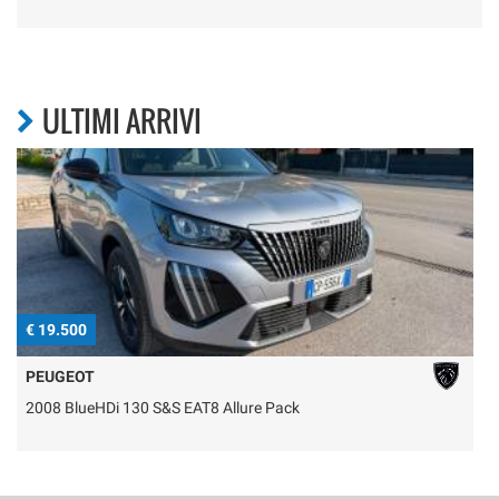
ULTIMI ARRIVI
€ 19.500
€
PEUGEOT
2008 BlueHDi 130 S&S EAT8 Allure Pack
C