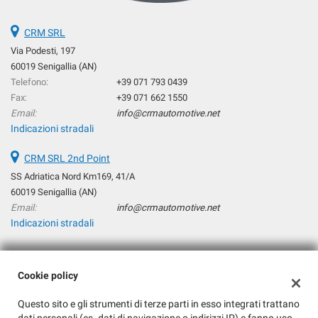
CRM SRL
Via Podesti, 197
60019 Senigallia (AN)
Telefono:
+39 071 793 0439
Fax:
+39 071 662 1550
Email:
info@crmautomotive.net
Indicazioni stradali
CRM SRL 2nd Point
SS Adriatica Nord Km169, 41/A
60019 Senigallia (AN)
Email:
info@crmautomotive.net
Indicazioni stradali
Dati fiscali:
Cookie policy
CRM Srl
Questo sito e gli strumenti di terze parti in esso integrati trattano
Via Podesti, 197, Senigallia (AN)