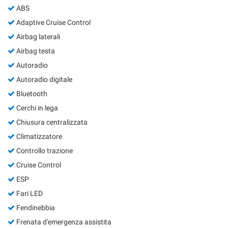
Salva
ABS
le
Adaptive Cruise Control
impostazioni
Airbag laterali
Airbag testa
Autoradio
Autoradio digitale
Bluetooth
Cerchi in lega
Chiusura centralizzata
Climatizzatore
Controllo trazione
Cruise Control
ESP
Fari LED
Fendinebbia
Frenata d'emergenza assistita