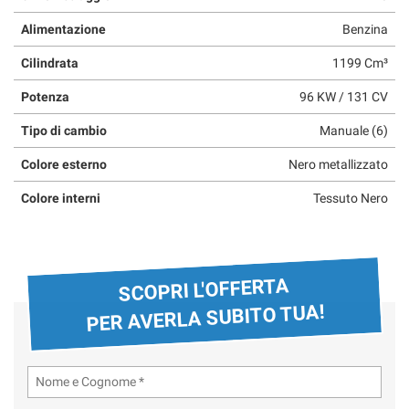
questi
Alimentazione
Benzina
strumenti
di
Cilindrata
1199 Cm³
tracciamento
si
Potenza
96 KW / 131 CV
rimanda
alla
Tipo di cambio
Manuale (6)
cookie
policy.
Colore esterno
Nero metallizzato
Puoi
Colore interni
Tessuto Nero
rivedere
e
modificare
le
tue
SCOPRI L'OFFERTA
scelte
PER AVERLA SUBITO TUA!
in
qualsiasi
momento.