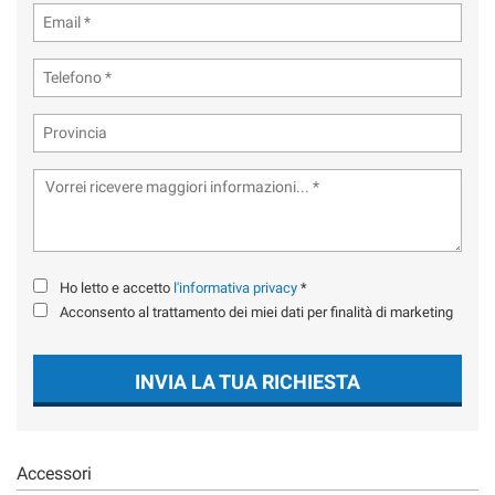
tta
ti
mpre
Cookie necessari
ilitato
Cookie delle preferenze
Cookie per il miglioramento dell'esperienza utente
Cookie analitici
Ho letto e accetto
l'informativa privacy
*
Acconsento al trattamento dei miei dati per finalità di marketing
Cookie di marketing
INVIA LA TUA RICHIESTA
Leggi
la
cookie
policy
Accessori