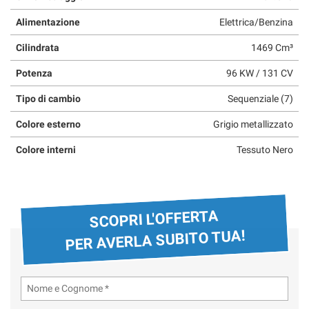
questi
Alimentazione
Elettrica/Benzina
strumenti
di
Cilindrata
1469 Cm³
tracciamento
si
Potenza
96 KW / 131 CV
rimanda
alla
Tipo di cambio
Sequenziale (7)
cookie
policy.
Colore esterno
Grigio metallizzato
Puoi
Colore interni
Tessuto Nero
rivedere
e
modificare
le
tue
SCOPRI L'OFFERTA
scelte
PER AVERLA SUBITO TUA!
in
qualsiasi
momento.