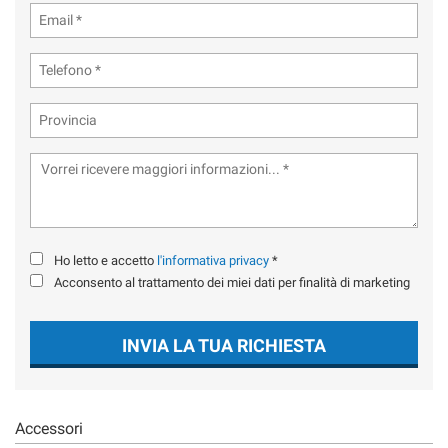
tta
ti
mpre
Cookie necessari
ilitato
Cookie delle preferenze
Cookie per il miglioramento dell'esperienza utente
Cookie analitici
Ho letto e accetto
l'informativa privacy
*
Acconsento al trattamento dei miei dati per finalità di marketing
Cookie di marketing
INVIA LA TUA RICHIESTA
Leggi
la
cookie
policy
Accessori