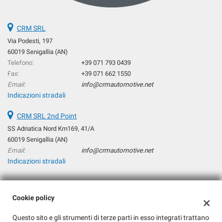
CRM SRL
Via Podesti, 197
60019 Senigallia (AN)
Telefono:
+39 071 793 0439
Fax:
+39 071 662 1550
Email:
info@crmautomotive.net
Indicazioni stradali
CRM SRL 2nd Point
SS Adriatica Nord Km169, 41/A
60019 Senigallia (AN)
Email:
info@crmautomotive.net
Indicazioni stradali
Dati fiscali:
Cookie policy
CRM Srl
Questo sito e gli strumenti di terze parti in esso integrati trattano
Via Podesti, 197, Senigallia (AN)