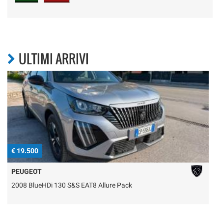
ULTIMI ARRIVI
€ 19.500
€
PEUGEOT
2008 BlueHDi 130 S&S EAT8 Allure Pack
C