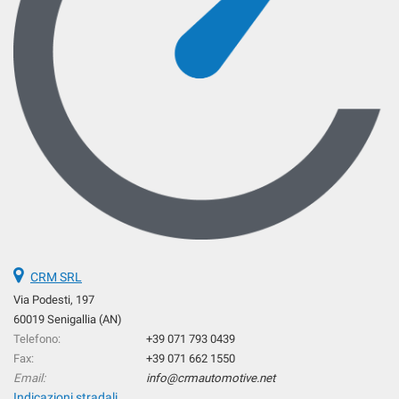
questi
strumenti
di
tracciamento
si
rimanda
alla
cookie
policy.
Puoi
rivedere
e
modificare
le
tue
CRM SRL
scelte
Via Podesti, 197
in
qualsiasi
60019 Senigallia (AN)
momento.
Telefono:
+39 071 793 0439
Fax:
+39 071 662 1550
Email:
info@crmautomotive.net
Indicazioni stradali