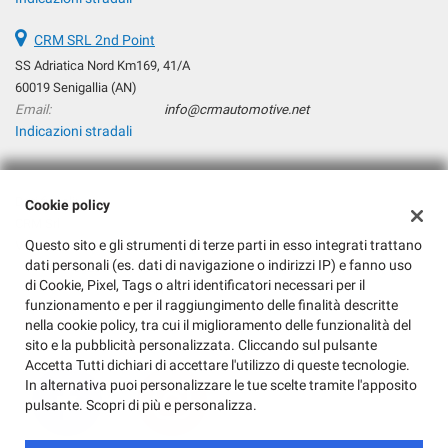
tta
ti
CRM SRL 2nd Point
SS Adriatica Nord Km169, 41/A
mpre
60019 Senigallia (AN)
Cookie necessari
ilitato
Email:
info@crmautomotive.net
Indicazioni stradali
Cookie delle preferenze
Cookie per il miglioramento dell'esperienza utente
Dati fiscali:
Cookie policy
CRM Srl
Cookie analitici
Questo sito e gli strumenti di terze parti in esso integrati trattano
Via Podesti, 197, Senigallia (AN)
dati personali (es. dati di navigazione o indirizzi IP) e fanno uso
C.F/P.IVA:
04288370960
di Cookie, Pixel, Tags o altri identificatori necessari per il
Registro delle imprese:
AN
Cookie di marketing
funzionamento e per il raggiungimento delle finalità descritte
nella cookie policy, tra cui il miglioramento delle funzionalità del
sito e la pubblicità personalizzata. Cliccando sul pulsante
Leggi
Accetta Tutti dichiari di accettare l'utilizzo di queste tecnologie.
la
In alternativa puoi personalizzare le tue scelte tramite l'apposito
cookie
pulsante. Scopri di più e personalizza.
policy