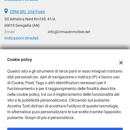
tta
ti
CRM SRL 2nd Point
SS Adriatica Nord Km169, 41/A
mpre
60019 Senigallia (AN)
Cookie necessari
ilitato
Email:
info@crmautomotive.net
Indicazioni stradali
Cookie delle preferenze
Cookie per il miglioramento dell'esperienza utente
Dati fiscali:
Cookie policy
CRM Srl
Cookie analitici
Questo sito e gli strumenti di terze parti in esso integrati trattano
Via Podesti, 197, Senigallia (AN)
dati personali (es. dati di navigazione o indirizzi IP) e fanno uso
C.F/P.IVA:
04288370960
di Cookie, Pixel, Tags o altri identificatori necessari per il
Registro delle imprese:
AN
Cookie di marketing
funzionamento e per il raggiungimento delle finalità descritte
nella cookie policy, tra cui il miglioramento delle funzionalità del
sito e la pubblicità personalizzata. Cliccando sul pulsante
Leggi
Accetta Tutti dichiari di accettare l'utilizzo di queste tecnologie.
la
In alternativa puoi personalizzare le tue scelte tramite l'apposito
cookie
pulsante. Scopri di più e personalizza.
policy