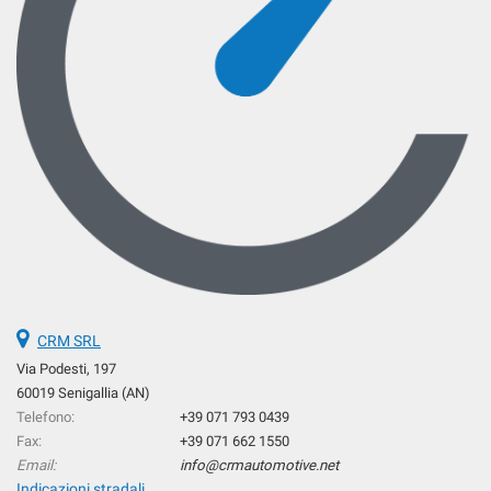
questi
strumenti
di
tracciamento
si
rimanda
alla
cookie
policy.
Puoi
rivedere
e
modificare
le
tue
CRM SRL
scelte
Via Podesti, 197
in
qualsiasi
60019 Senigallia (AN)
momento.
Telefono:
+39 071 793 0439
Fax:
+39 071 662 1550
Email:
info@crmautomotive.net
Indicazioni stradali